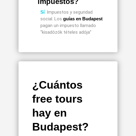
impuestos?
Sí
. Impuestos y seguridad
social. Los
guías en Budapest
pagan un impuesto llamado
“kisadózók tételes adója”
¿Cuántos
free tours
hay en
Budapest?