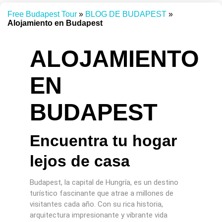
Free Budapest Tour
»
BLOG DE BUDAPEST
»
Alojamiento en Budapest
ALOJAMIENTO
EN
BUDAPEST
Encuentra tu hogar
lejos de casa
Budapest, la capital de Hungría, es un destino
turístico fascinante que atrae a millones de
visitantes cada año. Con su rica historia,
arquitectura impresionante y vibrante vida