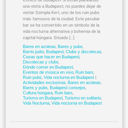
icónico de Budapest Si estás planeando
una visita a Budapest, no puedes dejar de
visitar Szimpla Kert, uno de los ruin pubs
más famosos de la ciudad. Este peculiar
bar se ha convertido en un símbolo de la
vida nocturna alternativa y bohemia de la
capital húngara. Situado […]
Bares en azoteas
,
Bares y pubs
,
Barrio judío
,
Budapest
,
Clubs y discotecas
,
Cosas que hacer en Budapest
,
Discotecas y clubs
,
Dónde comer en Budapest
,
Eventos de música en vivo
,
Ruin bars
,
Ruin pubs
,
Vida nocturna en Budapest
|
Actividades exclusivas
,
Bares en azoteas
,
Bares y pubs
,
Budapest consejos
,
Cultura húngara
,
Ruin bars
,
Turismo en Budapest
,
Turismo en solitario
,
Vida Nocturna
,
Vida nocturna en Budapest