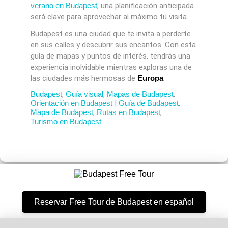
verano en Budapest
, una planificación anticipada
será clave para aprovechar al máximo tu visita.
Budapest es una ciudad que te invita a perderte
en sus calles y descubrir sus encantos. Con esta
guía de mapas y puntos de interés, tendrás una
experiencia inolvidable mientras exploras una de
las ciudades más hermosas de
Europa
.
Budapest
,
Guía visual
,
Mapas de Budapest
,
Orientación en Budapest
|
Guía de Budapest
,
Mapa de Budapest
,
Rutas en Budapest
,
Turismo en Budapest
Reservar Free Tour de Budapest en español