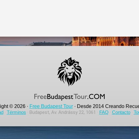
ight © 2026 ·
Free Budapest Tour
· Desde 2014 Creando Recue
ad
·
Términos
· Budapest, Av. Andrássy 22, 1061 ·
FAQ
·
Contacto
·
To