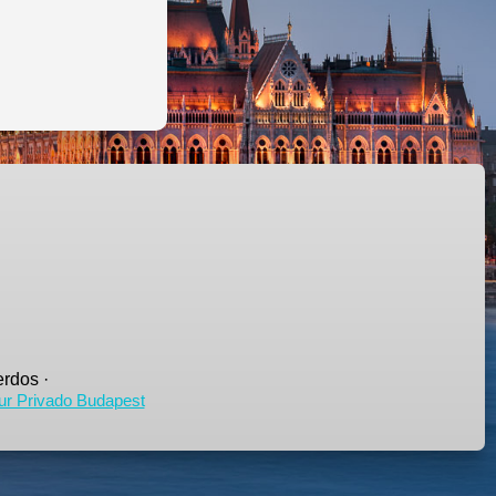
rdos ·
ur Privado Budapest