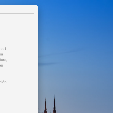
pest
sa
tura,
en
ción