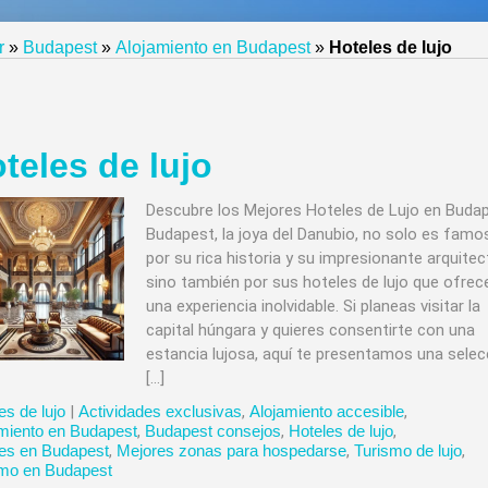
r
»
Budapest
»
Alojamiento en Budapest
»
Hoteles de lujo
teles de lujo
Descubre los Mejores Hoteles de Lujo en Buda
Budapest, la joya del Danubio, no solo es famo
por su rica historia y su impresionante arquitec
sino también por sus hoteles de lujo que ofrec
una experiencia inolvidable. Si planeas visitar la
capital húngara y quieres consentirte con una
estancia lujosa, aquí te presentamos una selec
[…]
es de lujo
|
Actividades exclusivas
,
Alojamiento accesible
,
miento en Budapest
,
Budapest consejos
,
Hoteles de lujo
,
es en Budapest
,
Mejores zonas para hospedarse
,
Turismo de lujo
,
smo en Budapest