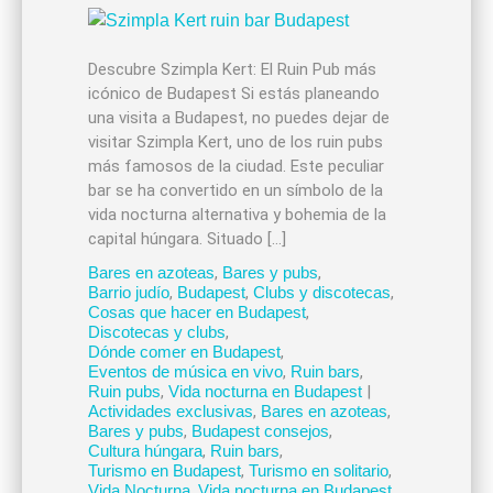
Descubre Szimpla Kert: El Ruin Pub más
icónico de Budapest Si estás planeando
una visita a Budapest, no puedes dejar de
visitar Szimpla Kert, uno de los ruin pubs
más famosos de la ciudad. Este peculiar
bar se ha convertido en un símbolo de la
vida nocturna alternativa y bohemia de la
capital húngara. Situado […]
Bares en azoteas
,
Bares y pubs
,
Barrio judío
,
Budapest
,
Clubs y discotecas
,
Cosas que hacer en Budapest
,
Discotecas y clubs
,
Dónde comer en Budapest
,
Eventos de música en vivo
,
Ruin bars
,
Ruin pubs
,
Vida nocturna en Budapest
|
Actividades exclusivas
,
Bares en azoteas
,
Bares y pubs
,
Budapest consejos
,
Cultura húngara
,
Ruin bars
,
Turismo en Budapest
,
Turismo en solitario
,
Vida Nocturna
,
Vida nocturna en Budapest