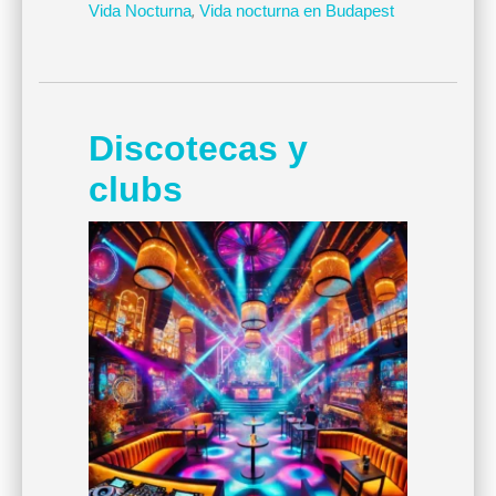
Vida Nocturna
,
Vida nocturna en Budapest
Discotecas y
clubs