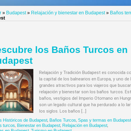
r
»
Budapest
»
Relajación y bienestar en Budapest
»
Baños ter
st
scubre los Baños Turcos en
udapest
Relajación y Tradición Budapest es conocida 
la capital de los balnearios en Europa, y uno de 
grandes atractivos para los viajeros que busca
relajación y bienestar son los baños turcos. Es
baños, vestigios del Imperio Otomano en Hungr
son un legado cultural que ha perdurado a lo la
los siglos. Los baños […]
 Históricos de Budapest
,
Baños Turcos
,
Spas y termas en Budapes
s turcos
,
Bienestar en Budapest
,
Relajación en Budapest
,
as en Budapest
,
Turismo en Budapest