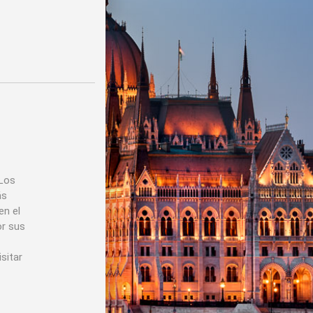
 Los
ás
en el
or sus
sitar