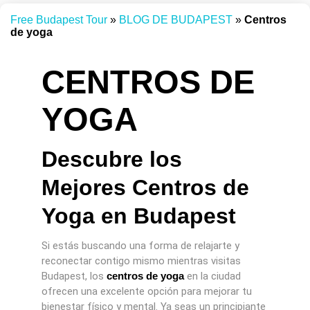
Free Budapest Tour
»
BLOG DE BUDAPEST
»
Centros
de yoga
CENTROS DE
YOGA
Descubre los
Mejores Centros de
Yoga en Budapest
Si estás buscando una forma de relajarte y
reconectar contigo mismo mientras visitas
Budapest, los
centros de yoga
en la ciudad
ofrecen una excelente opción para mejorar tu
bienestar físico y mental. Ya seas un principiante