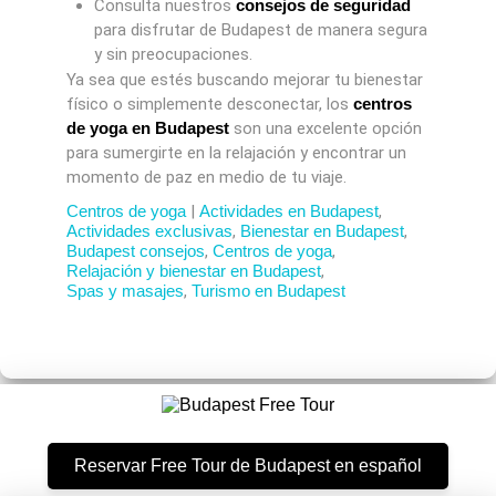
Consulta nuestros
consejos de seguridad
para disfrutar de Budapest de manera segura
y sin preocupaciones.
Ya sea que estés buscando mejorar tu bienestar
físico o simplemente desconectar, los
centros
de yoga en Budapest
son una excelente opción
para sumergirte en la relajación y encontrar un
momento de paz en medio de tu viaje.
Centros de yoga
|
Actividades en Budapest
,
Actividades exclusivas
,
Bienestar en Budapest
,
Budapest consejos
,
Centros de yoga
,
Relajación y bienestar en Budapest
,
Spas y masajes
,
Turismo en Budapest
Reservar Free Tour de Budapest en español