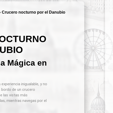
»
Crucero nocturno por el Danubio
NOCTURNO
UBIO
ia Mágica en
experiencia inigualable, y no
 bordo de un crucero
de las vistas más
das, mientras navegas por el