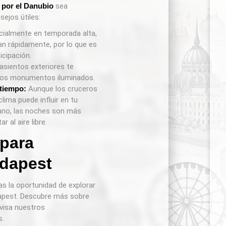
 por el Danubio
sea
sejos útiles:
ialmente en temporada alta,
an rápidamente, por lo que es
icipación.
asientos exteriores te
 los monumentos iluminados.
 tiempo:
Aunque los cruceros
lima puede influir en tu
rano, las noches son más
r al aire libre.
 para
udapest
as la oportunidad de explorar
dapest. Descubre más sobre
visa nuestros
s.