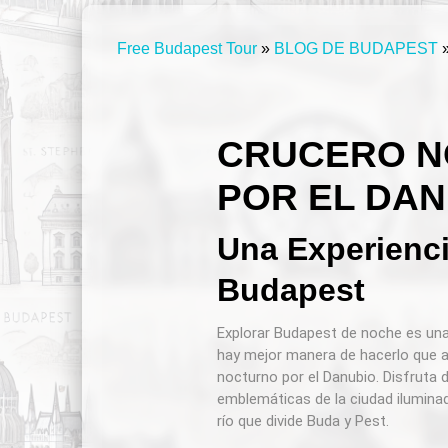
Free Budapest Tour
»
BLOG DE BUDAPEST
CRUCERO 
POR EL DAN
Una Experienc
Budapest
Explorar Budapest de noche es una 
hay mejor manera de hacerlo que a
nocturno por el Danubio. Disfruta 
emblemáticas de la ciudad ilumina
río que divide Buda y Pest.