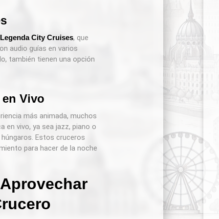
es
Legenda City Cruises
, que
on audio guías en varios
do, también tienen una opción
 en Vivo
eriencia más animada, muchos
 en vivo, ya sea jazz, piano o
s húngaros. Estos cruceros
miento para hacer de la noche
 Aprovechar
Crucero