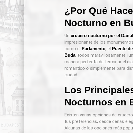
¿Por Qué Hace
Nocturno en B
Un
crucero nocturno por el Danu
impresionante de los monumentos
como el
Parlamento
, el
Puente de
Buda
, todos maravillosamente ilu
manera perfecta de terminar el día
romántico o simplemente para disfr
ciudad.
Los Principale
Nocturnos en 
Existen varias opciones de crucero
tus preferencias, desde cenas ele
Algunas de las opciones más popul