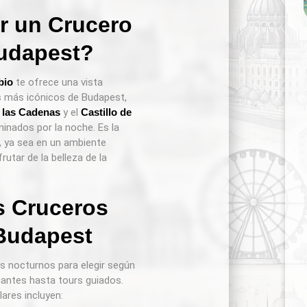
r un Crucero
udapest?
bio
te ofrece una vista
 más icónicos de Budapest,
 las Cadenas
y el
Castillo de
minados por la noche. Es la
, ya sea en un ambiente
utar de la belleza de la
s Cruceros
Budapest
s nocturnos para elegir según
gantes hasta tours guiados.
ares incluyen: