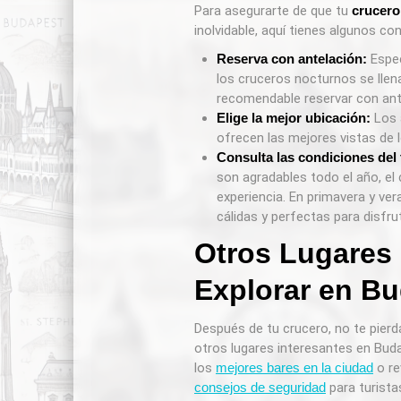
Para asegurarte de que tu
crucero
inolvidable, aquí tienes algunos con
Reserva con antelación:
Espec
los cruceros nocturnos se llen
recomendable reservar con ant
Elige la mejor ubicación:
Los 
ofrecen las mejores vistas de
Consulta las condiciones del
son agradables todo el año, el c
experiencia. En primavera y ve
cálidas y perfectas para disfruta
Otros Lugares
Explorar en B
Después de tu crucero, no te pierd
otros lugares interesantes en Bu
los
mejores bares en la ciudad
o re
consejos de seguridad
para turista