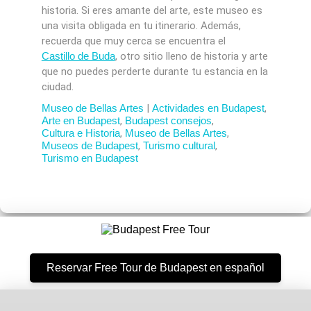
historia. Si eres amante del arte, este museo es
una visita obligada en tu itinerario. Además,
recuerda que muy cerca se encuentra el
Castillo de Buda
, otro sitio lleno de historia y arte
que no puedes perderte durante tu estancia en la
ciudad.
Museo de Bellas Artes
|
Actividades en Budapest
,
Arte en Budapest
,
Budapest consejos
,
Cultura e Historia
,
Museo de Bellas Artes
,
Museos de Budapest
,
Turismo cultural
,
Turismo en Budapest
Reservar Free Tour de Budapest en español