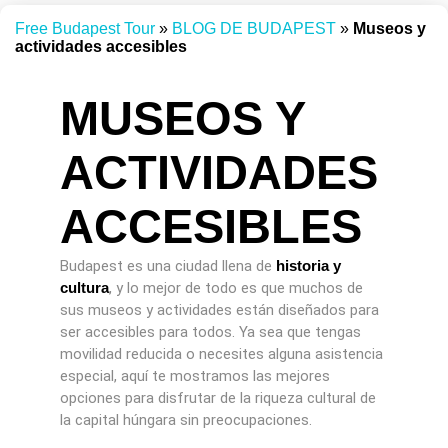
Free Budapest Tour
»
BLOG DE BUDAPEST
»
Museos y
actividades accesibles
MUSEOS Y
ACTIVIDADES
ACCESIBLES
Budapest es una ciudad llena de
historia y
cultura
, y lo mejor de todo es que muchos de
sus museos y actividades están diseñados para
ser accesibles para todos. Ya sea que tengas
movilidad reducida o necesites alguna asistencia
especial, aquí te mostramos las mejores
opciones para disfrutar de la riqueza cultural de
la capital húngara sin preocupaciones.