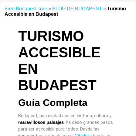
Free Budapest Tour
»
BLOG DE BUDAPEST
»
Turismo
Accesible en Budapest
TURISMO
ACCESIBLE
EN
BUDAPEST
Guía Completa
Budapest, una ciudad rica en historia, cultura y
maravillosos paisajes
, ha dado grandes pasos
para ser accesible para todos. Desde las
imponentes vistas desde el
Citadella
hasta los