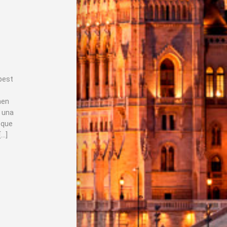
pest
nen
s una
 que
[…]