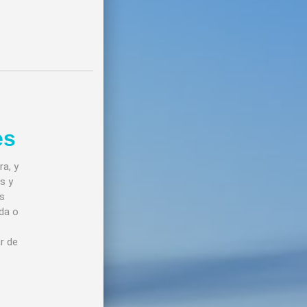
es
ra, y
s y
es
da o
r de