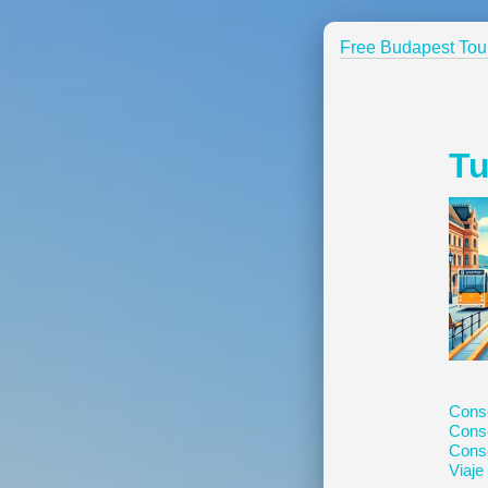
Free Budapest Tou
Tu
Conse
Conse
Conse
Viaje