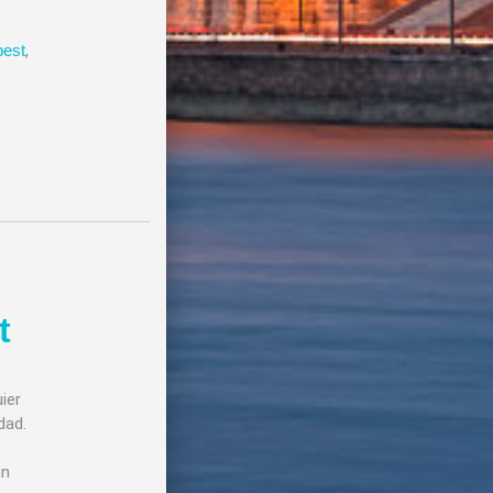
pest
,
t
ier
dad.
in