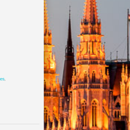
les
,