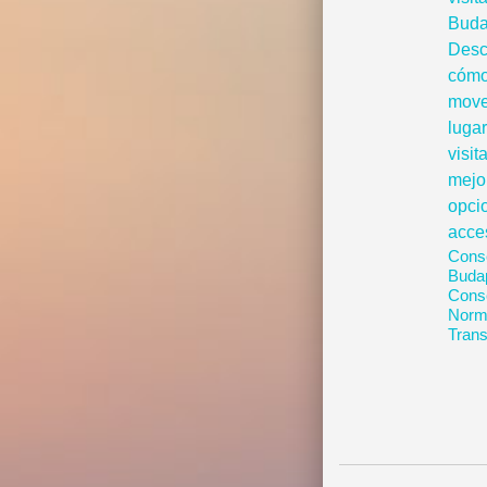
Conse
Buda
Conse
Norma
Trans