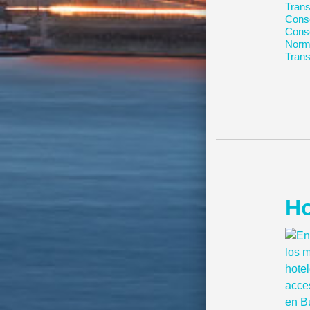
Trans
Conse
Conse
Norma
Trans
Ho