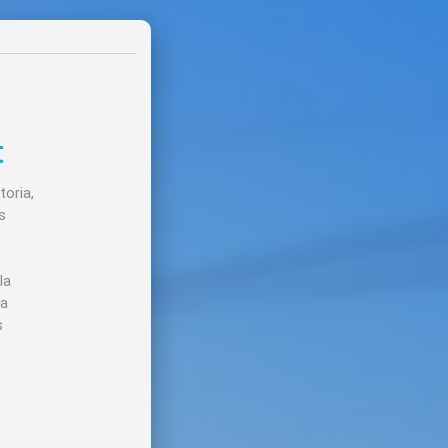
t
toria,
s
la
ra
s