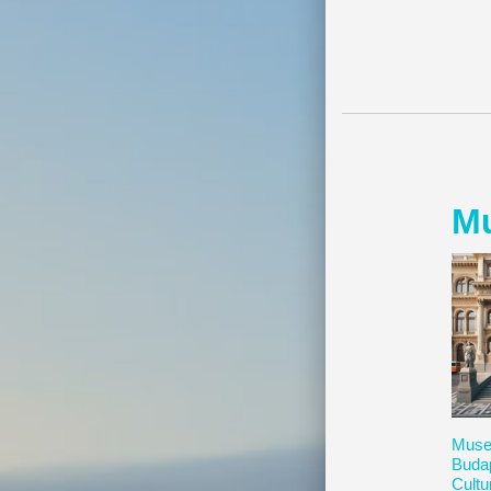
Mu
Museo
Buda
Cultu