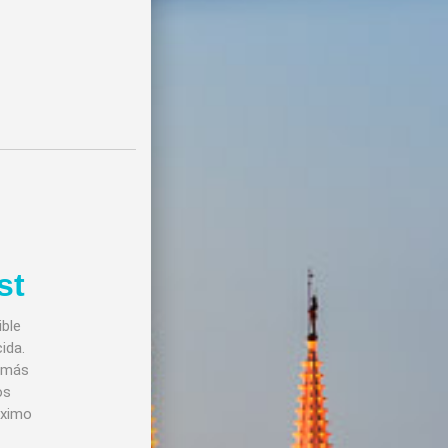
st
ible
ida.
o más
os
áximo