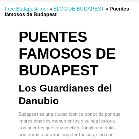
Free Budapest Tour
»
BLOG DE BUDAPEST
»
Puentes
famosos de Budapest
PUENTES
FAMOSOS DE
BUDAPEST
Los Guardianes del
Danubio
Budapest es una ciudad icónica conocida por sus
impresionantes monumentos y su rica historia.
Los puentes que cruzan el río Danubio no solo
son obras maestras arquitectónicas, sino que