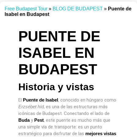
Free Budapest Tour
»
BLOG DE BUDAPEST
»
Puente de
Isabel en Budapest
PUENTE DE
ISABEL EN
BUDAPEST
Historia y vistas
El
Puente de Isabel
, conocido en húngaro como
Erzsébet híd
, es una de las estructuras más
icónicas de Budapest. Conectando el lado de
Buda
y
Pest
, este puente es mucho más que
una simple vía de transporte: es un punto
estratégico para disfrutar de las
mejores vistas