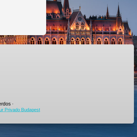
rdos ·
ur Privado Budapest