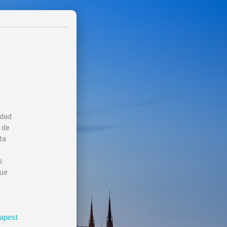
udad
 de
ta
s
que
apest