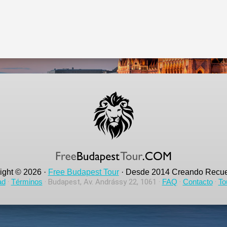
ight © 2026 ·
Free Budapest Tour
· Desde 2014 Creando Recue
ad
·
Términos
· Budapest, Av. Andrássy 22, 1061 ·
FAQ
·
Contacto
·
To