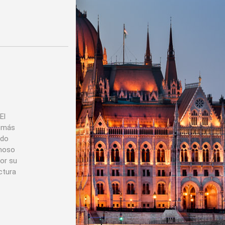
El
s más
ado
amoso
por su
ctura