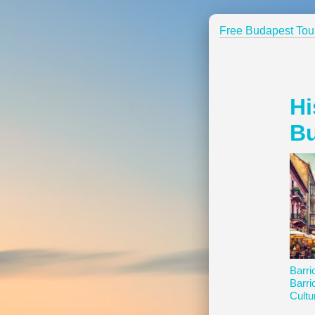
Free Budapest Tou
Hi
B
Barri
Barri
Cultu