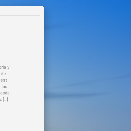
ria y
nte
pest
 las
Desde
, […]