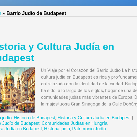
r
»
Barrio Judío de Budapest
storia y Cultura Judía en
udapest
Un Viaje por el Corazón del Barrio Judío La histo
cultura judía en Budapest es rica y profundame
entrelazada con la identidad de la ciudad. Buda
ha sido, a lo largo de los siglos, hogar de una de
comunidades judías más vibrantes de Europa. 
la majestuosa Gran Sinagoga de la Calle Dohány
o judío
,
Historia de Budapest
,
Historia y Cultura Judía en Budapest
|
o Judío de Budapest
,
Comunidades Judías en Hungría
,
ra Judía en Budapest
,
Historia judía
,
Patrimonio Judío