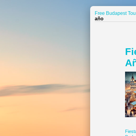
Free Budapest Tou
año
Fi
Añ
Fiest