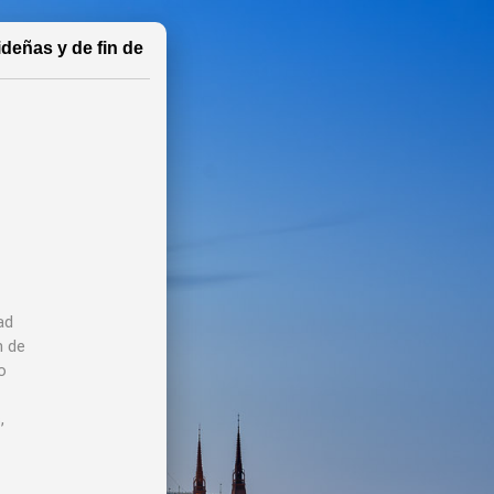
ideñas y de fin de
ad
n de
o
,