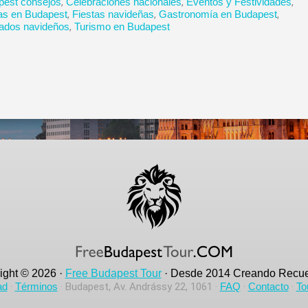
pest consejos
,
Celebraciones nacionales
,
Eventos y Festividades
,
as en Budapest
,
Fiestas navideñas
,
Gastronomía en Budapest
,
ados navideños
,
Turismo en Budapest
ight © 2026 ·
Free Budapest Tour
· Desde 2014 Creando Recue
ad
·
Términos
· Budapest, Av. Andrássy 22, 1061 ·
FAQ
·
Contacto
·
To