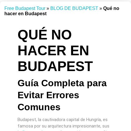
Free Budapest Tour
»
BLOG DE BUDAPEST
»
Qué no
hacer en Budapest
QUÉ NO
HACER EN
BUDAPEST
Guía Completa para
Evitar Errores
Comunes
Budapest, la cautivadora capital de Hungría, es
famosa por su arquitectura impresionante, sus