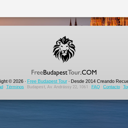
ight © 2026 ·
Free Budapest Tour
· Desde 2014 Creando Recue
ad
·
Términos
· Budapest, Av. Andrássy 22, 1061 ·
FAQ
·
Contacto
·
To