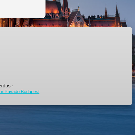
rdos ·
ur Privado Budapest