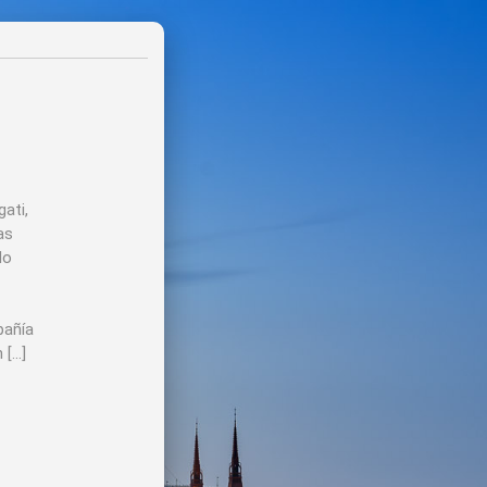
ati,
as
No
pañía
 […]