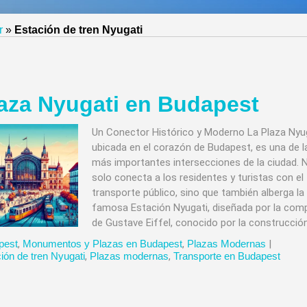
r
»
Estación de tren Nyugati
aza Nyugati en Budapest
Un Conector Histórico y Moderno La Plaza Nyug
ubicada en el corazón de Budapest, es una de l
más importantes intersecciones de la ciudad. 
solo conecta a los residentes y turistas con el
transporte público, sino que también alberga la
famosa Estación Nyugati, diseñada por la com
de Gustave Eiffel, conocido por la construcción
pest
,
Monumentos y Plazas en Budapest
,
Plazas Modernas
|
ión de tren Nyugati
,
Plazas modernas
,
Transporte en Budapest