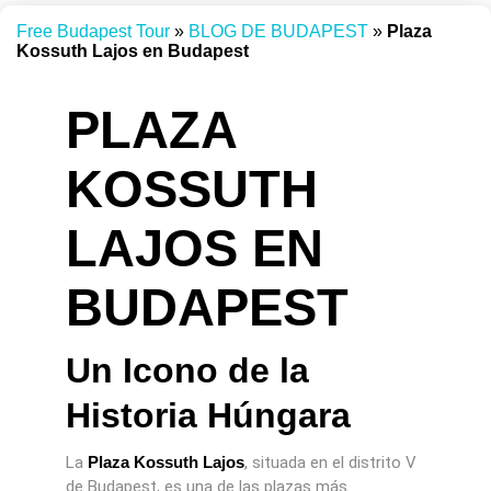
Free Budapest Tour
»
BLOG DE BUDAPEST
»
Plaza
Kossuth Lajos en Budapest
PLAZA
KOSSUTH
LAJOS EN
BUDAPEST
Un Icono de la
Historia Húngara
La
Plaza Kossuth Lajos
, situada en el distrito V
de Budapest, es una de las plazas más