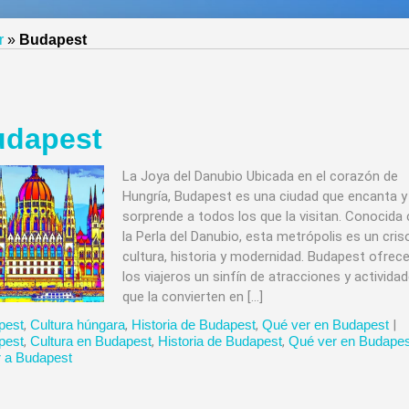
r
»
Budapest
udapest
La Joya del Danubio Ubicada en el corazón de
Hungría, Budapest es una ciudad que encanta y
sorprende a todos los que la visitan. Conocid
la Perla del Danubio, esta metrópolis es un cris
cultura, historia y modernidad. Budapest ofrece
los viajeros un sinfín de atracciones y activida
que la convierten en […]
pest
,
Cultura húngara
,
Historia de Budapest
,
Qué ver en Budapest
|
pest
,
Cultura en Budapest
,
Historia de Budapest
,
Qué ver en Budapes
r a Budapest