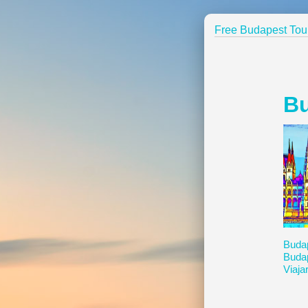
Free Budapest Tou
B
Buda
Buda
Viaja