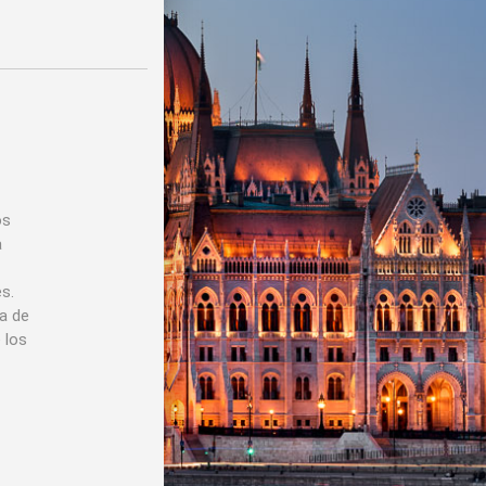
os
a
s.
a de
 los