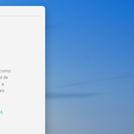
a como
ol de
 a
des
t
,